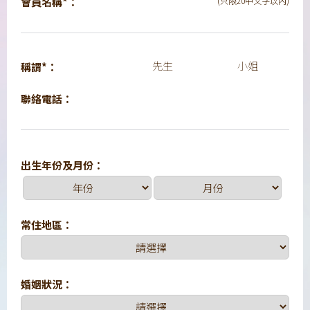
會員名稱*：
(只限20中文字以內)
先生
小姐
稱謂*：
聯絡電話：
出生年份及月份：
常住地區：
婚姻狀況：