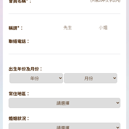
會員名稱*：
(只限20中文字以內)
先生
小姐
稱謂*：
聯絡電話：
出生年份及月份：
常住地區：
婚姻狀況：