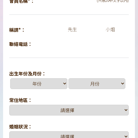
會員名稱*：
(只限20中文字以內)
先生
小姐
稱謂*：
聯絡電話：
出生年份及月份：
常住地區：
婚姻狀況：