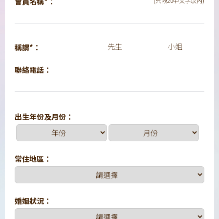
會員名稱*：
(只限20中文字以內)
先生
小姐
稱謂*：
聯絡電話：
出生年份及月份：
常住地區：
婚姻狀況：