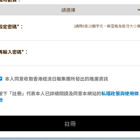
設定密碼*：
(請用6至10個字元，無空格及區分大小寫
再輸入密碼*：
本人同意收取香港經濟日報集團所發出的推廣資訊
按下「註冊」代表本人已詳細閱讀及同意本網站的
私隱政策與使用條
款
註冊