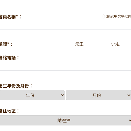
會員名稱*：
(只限20中文字以內
先生
小姐
稱謂*：
聯絡電話：
出生年份及月份：
常住地區：