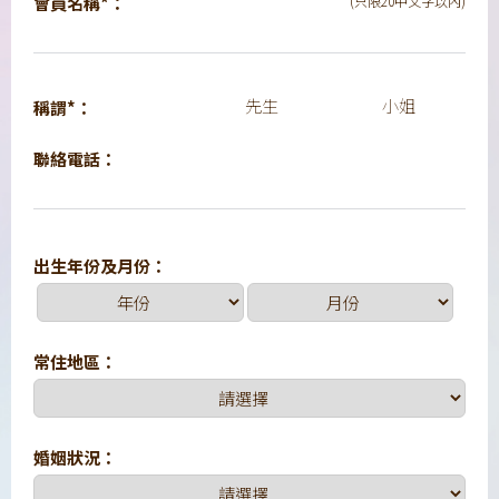
會員名稱*：
(只限20中文字以內)
先生
小姐
稱謂*：
聯絡電話：
出生年份及月份：
常住地區：
婚姻狀況：