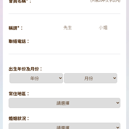
會員名稱*：
(只限20中文字以內)
先生
小姐
稱謂*：
聯絡電話：
出生年份及月份：
常住地區：
婚姻狀況：