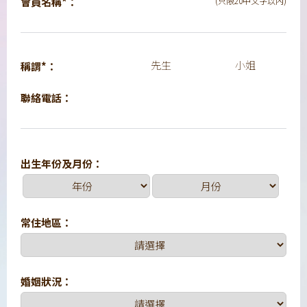
會員名稱*：
(只限20中文字以內)
先生
小姐
稱謂*：
聯絡電話：
出生年份及月份：
常住地區：
婚姻狀況：