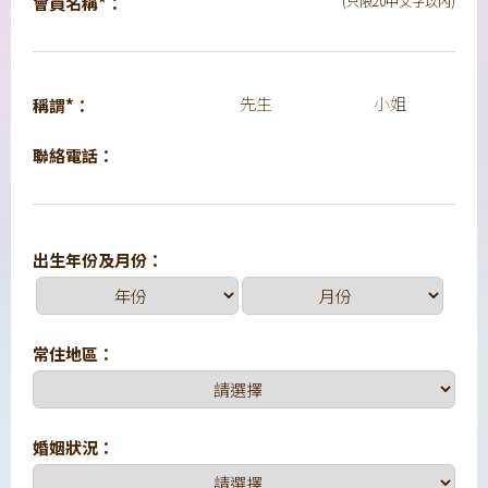
會員名稱*：
(只限20中文字以內)
先生
小姐
稱謂*：
聯絡電話：
出生年份及月份：
常住地區：
婚姻狀況：