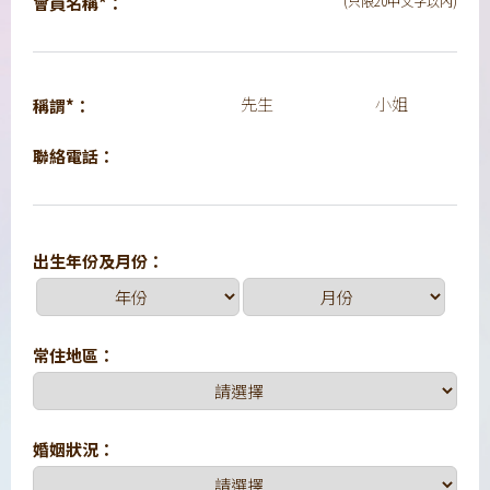
會員名稱*：
(只限20中文字以內)
先生
小姐
稱謂*：
聯絡電話：
出生年份及月份：
常住地區：
婚姻狀況：