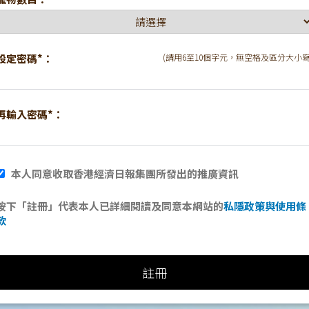
設定密碼*：
(請用6至10個字元，無空格及區分大小寫
再輸入密碼*：
本人同意收取香港經濟日報集團所發出的推廣資訊
按下「註冊」代表本人已詳細閱讀及同意本網站的
私隱政策與使用條
款
註冊