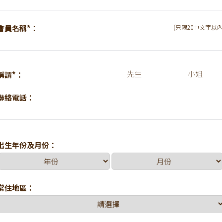
會員名稱*：
(只限20中文字以內
先生
小姐
稱謂*：
聯絡電話：
出生年份及月份：
常住地區：