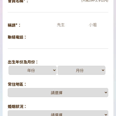
會員名稱*：
(只限20中文字以內)
先生
小姐
稱謂*：
聯絡電話：
出生年份及月份：
常住地區：
婚姻狀況：