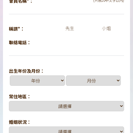
會員名稱*：
(只限20中文字以內)
先生
小姐
稱謂*：
聯絡電話：
出生年份及月份：
常住地區：
婚姻狀況：