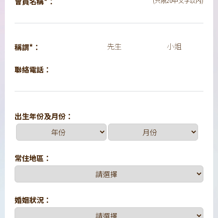
會員名稱*：
(只限20中文字以內)
先生
小姐
稱謂*：
聯絡電話：
出生年份及月份：
常住地區：
婚姻狀況：